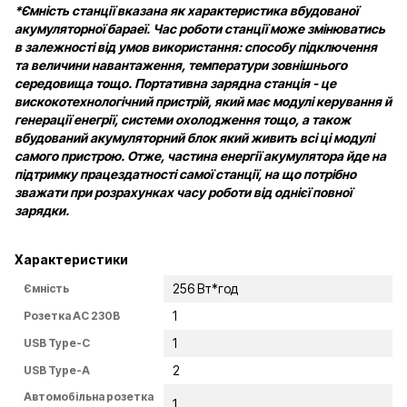
*Ємність станції вказана як характеристика вбудованої
акумуляторної бараеї. Час роботи станції може змінюватись
в залежності від умов використання: способу підключення
та величини навантаження, температури зовнішнього
середовища тощо. Портативна зарядна станція - це
вискокотехнологічний пристрій, який має модулі керування й
генерації енегрії, системи охолодження тощо, а також
вбудований акумуляторний блок який живить всі ці модулі
самого пристрою. Отже, частина енергії акумулятора йде на
підтримку працездатності самої станції, на що потрібно
зважати при розрахунках часу роботи від однієї повної
зарядки.
Характеристики
256 Вт*год
Ємність
1
Розетка AC 230В
1
USB Type-C
2
USB Type-A
Автомобільна розетка
1