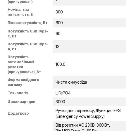
(прикурювач)
Номінальна
300
потужність, Вт
600
Пікова потужність, Вт
Потужність USB Type-
60
C, Вт
Потужність USB Type-
12
A, Вт
Потужність
автомобільної
100.0
розетки
(прикурювача), Вт
Форма вихідного
Чиста синусоїда
сигналу
LiFePO4
Технологія
3000
Цикли зарядки
Ручка для переносу, Функция EPS
Додатково
(Emergency Power Supply)
Від розетки AC 230В: 360 Вт,
Від USB Type-C: 60 Вт,