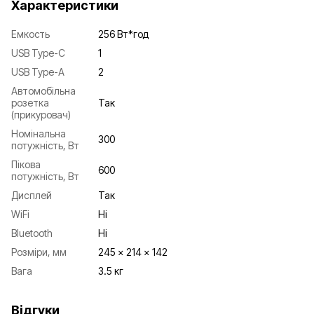
Характеристики
Емкость
256 Вт*год
USB Type-C
1
USB Type-A
2
Автомобільна
розетка
Так
(прикуровач)
Номінальна
300
потужність, Вт
Пікова
600
потужність, Вт
Дисплей
Так
WiFi
Ні
Bluetooth
Ні
Розміри, мм
245 x 214 x 142
Вага
3.5 кг
Відгуки