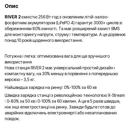
Опис
RIVER 2
ємністю 256 Вт·год з оновленим літій-залізо-
фосфатним акумулятором (LiFePO 4) гарантує 3000+ циклів зі
збереженням 80% ємності. Та має розширений захист BMS
для моніторингу напруги, струму і температури. А це дорівнює
понад 10 років щоденного використання.
Потужна і легка: оптимізована вага для ще зручнішого
використання
Нова станція RIVER 2 має універсальний простий дизайн і
компактну вагу, на 30% меншу в порівнянні з попередньою
версією – 3,5 кг.
Найшвидша зарядка на ринку: 0%-100% за 60 хв
Швидка зарядка станції з революційною технологією X-Stream
: 0-80% за 50 хв і 0-100% за 60 хвилин. А це в 5 разів швидше,
ніж інші електростанції на ринку. Завжди будьте готові до
аварійних відключень електроенергії або незапланованих
поїздок.