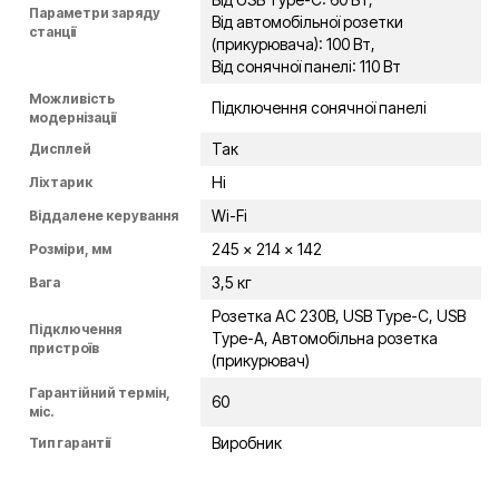
Параметри заряду
Від автомобільної розетки
станції
(прикурювача): 100 Вт,
Від сонячної панелі: 110 Вт
Можливість
Підключення сонячної панелі
модернізації
Так
Дисплей
Ні
Ліхтарик
Wi-Fi
Віддалене керування
245 x 214 x 142
Розміри, мм
3,5 кг
Вага
Розетка AC 230В, USB Type-C, USB
Підключення
Type-A, Автомобільна розетка
пристроїв
(прикурювач)
Гарантійний термін,
60
міс.
Виробник
Тип гарантії