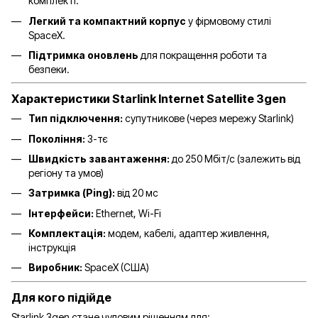
комплекті.
Легкий та компактний корпус
у фірмовому стилі
SpaceX.
Підтримка оновлень
для покращення роботи та
безпеки.
Характеристики Starlink Internet Satellite 3gen
Тип підключення:
супутникове (через мережу Starlink)
Покоління:
3-тє
Швидкість завантаження:
до 250 Мбіт/с (залежить від
регіону та умов)
Затримка (Ping):
від 20 мс
Інтерфейси:
Ethernet, Wi-Fi
Комплектація:
модем, кабелі, адаптер живлення,
інструкція
Виробник:
SpaceX (США)
Для кого підійде
Starlink 3gen стане чудовим рішенням для: