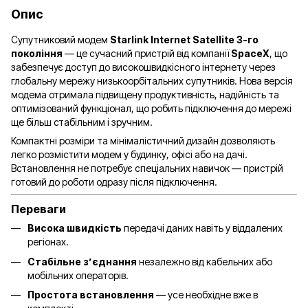
Опис
Супутниковий модем
Starlink Internet Satellite 3-го
покоління
— це сучасний пристрій від компанії
SpaceX
, що
забезпечує доступ до високошвидкісного інтернету через
глобальну мережу низькоорбітальних супутників. Нова версія
модема отримала підвищену продуктивність, надійність та
оптимізований функціонал, що робить підключення до мережі
ще більш стабільним і зручним.
Компактні розміри та мінімалістичний дизайн дозволяють
легко розмістити модем у будинку, офісі або на дачі.
Встановлення не потребує спеціальних навичок — пристрій
готовий до роботи одразу після підключення.
Переваги
Висока швидкість
передачі даних навіть у віддалених
регіонах.
Стабільне з’єднання
незалежно від кабельних або
мобільних операторів.
Простота встановлення
— усе необхідне вже в