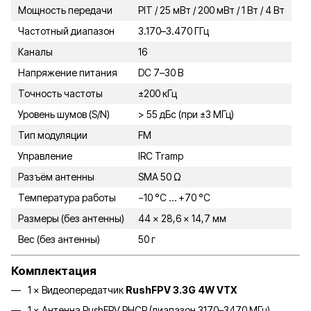
Мощность передачи
PIT / 25 мВт / 200 мВт / 1 Вт / 4 Вт
Частотный диапазон
3.170–3.470 ГГц
Каналы
16
Напряжение питания
DC 7–30 В
Точность частоты
±200 кГц
Уровень шумов (S/N)
> 55 дБc (при ±3 МГц)
Тип модуляции
FM
Управление
IRC Tramp
Разъём антенны
SMA 50 Ω
Температура работы
−10 °C … +70 °C
Размеры (без антенны)
44 × 28,6 × 14,7 мм
Вес (без антенны)
50 г
Комплектация
1 × Видеопередатчик
RushFPV 3.3G 4W VTX
1 × Антенна RushFPV RHCP (диапазон 3170–3470 МГц)