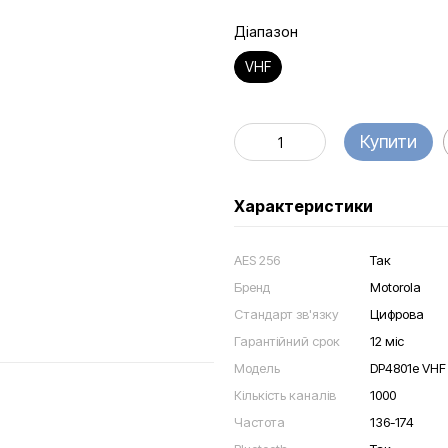
Діапазон
VHF
Купити
Характеристики
AES 256
Так
Бренд
Motorola
Стандарт зв'язку
Цифрова
Гарантійний срок
12 міс
Модель
DP4801e VHF
Кількість каналів
1000
Частота
136-174