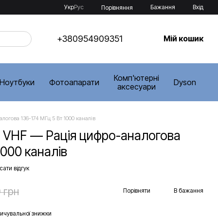
Укр
Рус
Бажання
Вхід
Порівняння
+380954909351
Мій кошик
Комп'ютерні
Ноутбуки
Фотоапарати
Dyson
аксесуари
логова 136-174 МГц 5 Вт 1000 каналів
 VHF — Рація цифро-аналогова
1000 каналів
ати відгук
 грн
Порівняти
В бажання
ичувальної знижки