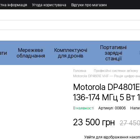
тна інформація
Угода користувача
Відгуки про магазин
Портативні
Мережеве
Комплектуючі
ати
зарядні
обладнання
для дронів
станції
Головна
Професійні системи звʼязку
Motorola DP4801E VHF — Рація цифро-ана
Motorola DP4801E
136-174 МГц 5 Вт 
В наявності
Артикул: 00806
Напис
23 500 грн
27 450
%
Увійти
для відображення накоп