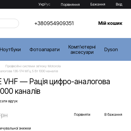
Укр
Рус
Бажання
Вхід
Порівняння
+380954909351
Мій кошик
Комп'ютерні
Ноутбуки
Фотоапарати
Dyson
аксесуари
Професійні системи звʼязку Motorola
логова 136-174 МГц 5 Вт 1000 каналів
E VHF — Рація цифро-аналогова
1000 каналів
ати відгук
грн
Порівняти
В бажання
ичувальної знижки