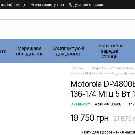
тна інформація
Угода користувача
Відгуки про магазин
Портативні
Мережеве
Комплектуючі
ати
зарядні
обладнання
для дронів
станції
Головна
Професійні системи звʼязку
Motorola DP4800E VHF — Рація цифро-ана
Motorola DP4800
136-174 МГц 5 Вт 
В наявності
Артикул: 00808
Напис
19 750 грн
21 875 
%
Увійти
для відображення накоп