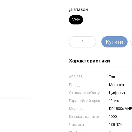
Діапазон
VHF
Купити
Характеристики
AES 256
Так
Бренд
Motorola
Стандарт зв'язку
Цифрова
Гарантійний срок
12 міс
Модель
DP4800e VHF
Кількість каналів
1000
Частота
136-174