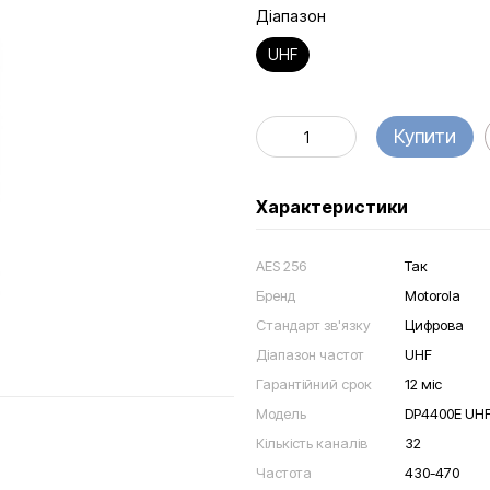
Діапазон
UHF
Купити
Характеристики
AES 256
Так
Бренд
Motorola
Стандарт зв'язку
Цифрова
Діапазон частот
UHF
Гарантійний срок
12 міс
Модель
DP4400E UH
Кількість каналів
32
Частота
430-470