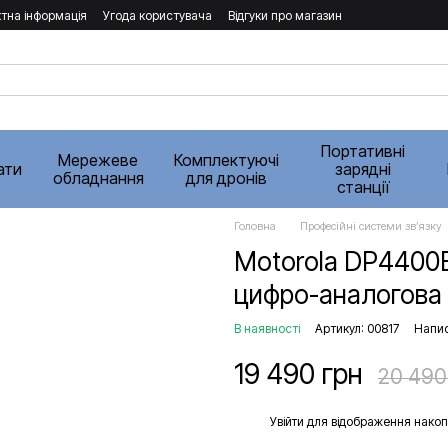
тна інформація
Угода користувача
Відгуки про магазин
Портативні
Мережеве
Комплектуючі
ати
зарядні
обладнання
для дронів
станції
Головна
Професійні системи звʼязку
Motorola DP4400
цифро-аналогова
В наявності
Артикул: 00817
Напис
19 490 грн
20 490
%
Увійти
для відображення накоп