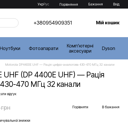
Укр
Рус
Бажання
Вхід
Порівняння
+380954909351
Мій кошик
Комп'ютерні
Ноутбуки
Фотоапарати
Dyson
аксесуари
Motorola DP4400E UHF — Рація цифро-аналогова 430-470 МГц 32 канали
E UHF (DP 4400E UHF) — Рація
 430-470 МГц 32 канали
ати відгук
 грн
Порівняти
В бажання
ичувальної знижки